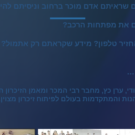
 שראיתם אדם מוכר ברחוב וניסיתם להיז
 את מפתחות הרכב?
חזיר טלפון? מידע שקראתם רק אתמול? 
…
די, ערן כץ, מחבר רבי המכר ומאמן הזיכרון 
ות והמתקדמות בעולם לפיתוח זיכרון מצוין.