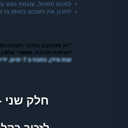
למנוע תסכול, עוגמת נפש ובז
לתכנן את השבוע באופן בו 
"כץ מסתובב ברחבי העולם ומו
רשימות מכולת, מספרי טלפון
ענת מידן, כתבה ב 7 ימים, ידיעות אחרונות, 20.11.06
חלק שני -