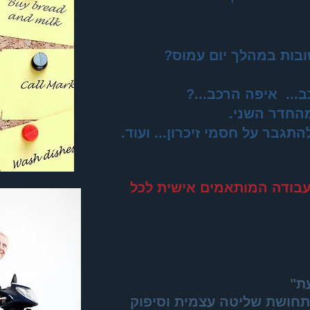
ובות במהלך יום עמוס?
... איפה הרכב...?
מהחדר השני.
גבר על חסמי זיכרון... ועוד.
פי עבודה המותאמים אישית לכל
ת"
תחושת שליטה עצמית וסיפוק