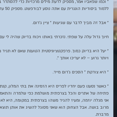
" וכמו שפאביו אמר, מספיק לדעת מילים מרכזיות כדי להסתדר 
ללמוד ביסודיות הונגרית עם אתה נוסע לבודפשט. מספיק 50 עד 100 מילים " אמרתי.
" אבל זה מביך לדבר עם שגיעות " ציין ג'רום.
חיוך גדול עלה על שפתי. נזכרתי באותו ויכוח בדיוק שהיה לי עם
" יעל היא בדיוק כמוך. פרפקטציוניסטית הטוענת שאם לא תגיד מ
ויותר גרוע – לא יעריכו אותך ".
" היא צודקת " הסכים ג'רום מייד.
" כאשר נסענו פעם יחדיו לפריס היא הזמינה את בתי המלון, קנת
פתיחה של אתרים והכל בצרפתית מושלמת כפי שלמדה והתאמנה ע
אני מגלה יוזמה, ומעיז להגיד משהו בצרפתית במקומה, היא לא
מרוב בושה. אבל הצחוק הוא שאני מסוגל להשיג את אותן תוצ
מדברת. 