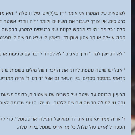
לקופאית של המטרו אני אומר ' דו בי(ל)ייט, סיל וו פלה ' והיא מ
כרטיסים. אין צורך לשבור את השיניים ולומר ' ז'ה וודריי אשטה דו
פלה ' כלומר ' הייתי מבקש לקנות שני כרטיסים למטרו, בבקשה 
קפה או-לה או קרואסון שוקולד ותאמין לי שלא מביאים לי ספגטי
" לא הביישן למד " חייך פאביו. " לא לפחד לדבר עם שגיעות או ב
" אבל יש שיטה נוספת לחזק את הזיכרון של מילים בשפות שונות
קראתי במספר ספרים, בין השאר גם אצל 'ידידנו' ר' אריה ממודינא,
הרעיון מבוסס על שיטה של קשרים אסוציאטיבים, כלומר מציאת 
ובהיגוי למילה חדשה שרוצים ללמוד... משהו הגיוני שדומה לאותה
ר' אריה ממודינא נתן את הדוגמא של המילה 'אריסטוטלי'. כדי לז
הפכה ל 'אריס טול טלה', כלומר אריס שנוטל בידיו טלה.