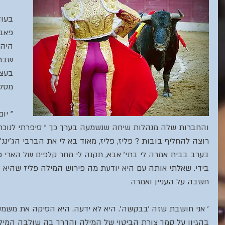
בעוד
פאבי
היהו
שבתי
בעצם
מסלנג
" יו
והחברות שלה מנהלות שיחה שנשמעה בערך כך " סיפרתי לנוכחים. 
רוצה להחליף בובות ? פליז, פליז, מאוד בא לי את הברבי הג'ינג
בערב בבית אמרה לי בתי' אבא, תקנה לי מחר קלפים של הארי פוט
בידי. שאלתי אותה עם היא יודעת מה פירוש המילה פליז שהיא
חשבה על העניין ואמרה
' אני חושבת שזה 'בבקשה'. היא לא ידעה. היא הסיקה את משמ
בהגיון על סמך צורת הביטוי של המילה והדרך בה שולבה המיל